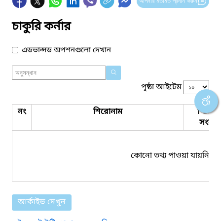
আপনার মতামত প্রদান করুন
চাকুরি কর্নার
এডভান্সড অপশনগুলো দেখান
পৃষ্ঠা আইটেম
নং
শিরোনাম
পিডিএ
সংযুক্ত
কোনো তথ্য পাওয়া যায়নি।
আর্কাইভ দেখুন