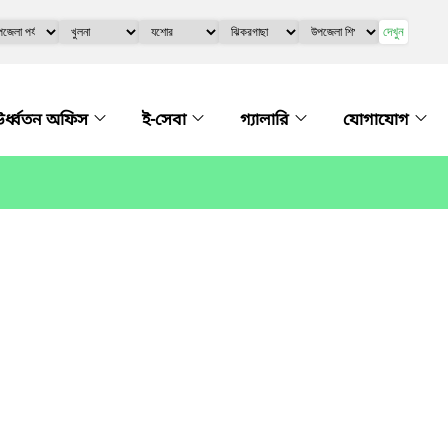
দেখুন
র্ধ্বতন অফিস
ই-সেবা
গ্যালারি
যোগাযোগ